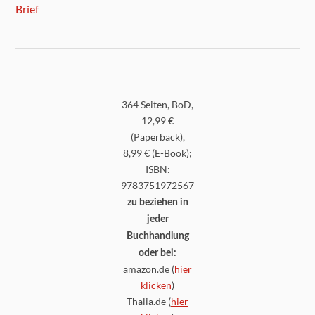
364 Seiten, BoD,
12,99 €
(Paperback),
8,99 € (E-Book);
ISBN:
9783751972567
zu beziehen in
jeder
Buchhandlung
oder bei:
amazon.de (
hier
klicken
)
Thalia.de (
hier