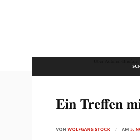
Über Autoren-Brief.de
SC
Ein Treffen m
VON
WOLFGANG STOCK
AM
5. 