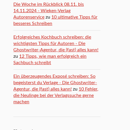
Die Woche im Rückblick 08.11. bis
14.11.2024 - Wieken-Verlag
Autorenservice
zu
10 ultimative Tipps für
besseres Schreiben
Erfolgreiches Kochbuch schreiben: die
wichtigsten Tipps für Autoren - Die
Ghostwriter-Agentur, die (fast) alles kann!
zu
12 Tipps, wie man erfolgreich ein
Sachbuch schreibt
Ein überzeugendes Exposé schreiben: So
begeisterst du Verlage - Die Ghostwriter-
Agentur, die (fast) alles kann!
zu
10 Fehler,
die Neulinge bei der Verlagssuche gerne
machen