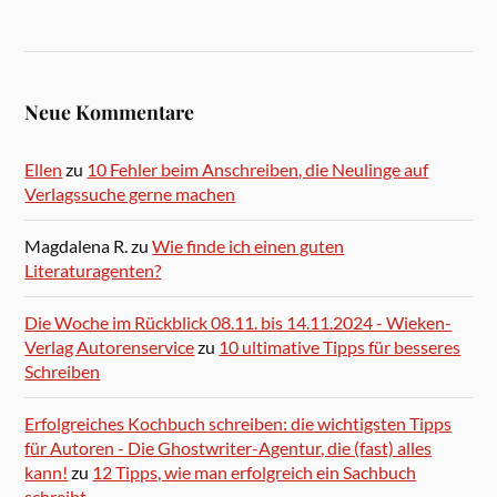
Neue Kommentare
Ellen
zu
10 Fehler beim Anschreiben, die Neulinge auf
Verlagssuche gerne machen
Magdalena R.
zu
Wie finde ich einen guten
Literaturagenten?
Die Woche im Rückblick 08.11. bis 14.11.2024 - Wieken-
Verlag Autorenservice
zu
10 ultimative Tipps für besseres
Schreiben
Erfolgreiches Kochbuch schreiben: die wichtigsten Tipps
für Autoren - Die Ghostwriter-Agentur, die (fast) alles
kann!
zu
12 Tipps, wie man erfolgreich ein Sachbuch
schreibt