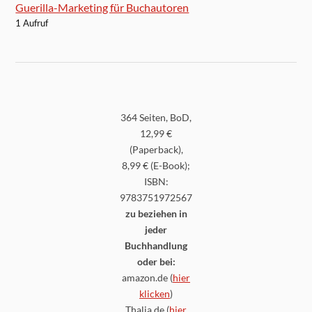
Guerilla-Marketing für Buchautoren
1 Aufruf
364 Seiten, BoD,
12,99 €
(Paperback),
8,99 € (E-Book);
ISBN:
9783751972567
zu beziehen in
jeder
Buchhandlung
oder bei:
amazon.de (
hier
klicken
)
Thalia.de (
hier