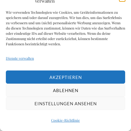
verwalten
Ein Wochenende mit Ernest Hemingway –
Workshop in Bensberg
Wir verwenden Technologien wie Cookies, um Geräteinformationen zu
75 Aufrufe
speichern und/oder darauf zuzugreifen. Wir tun dies, um das Surferlebnis
zu verbessern und um (nicht) personalisierte Werbung anzuzeigen. Wenn
du diesen Technologien zustimmst, können wir Daten wie das Surfverhalten
oder eindeutige IDs auf dieser Website verarbeiten. Wenn du deine
Zustimmung nicht erteilst oder zurückziehst, können bestimmte
Funktionen beeinträchtigt werden.
Jeder Autor sollte ein Alleinstellungsmerkmal besitzen
73 Aufrufe
Dienste verwalten
Wie geht Netzwerken für Autoren?
70 Aufrufe
AKZEPTIEREN
ABLEHNEN
Eine etwas andere Sicht auf berühmte
EINSTELLUNGEN ANSEHEN
Autoren: Actionszenen der Weltliteratur
63 Aufrufe
Cookie-Richtlinie