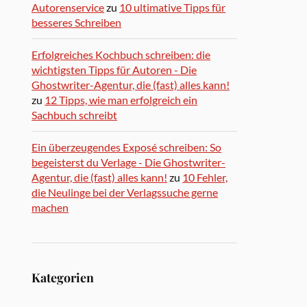
Autorenservice
zu
10 ultimative Tipps für
besseres Schreiben
Erfolgreiches Kochbuch schreiben: die
wichtigsten Tipps für Autoren - Die
Ghostwriter-Agentur, die (fast) alles kann!
zu
12 Tipps, wie man erfolgreich ein
Sachbuch schreibt
Ein überzeugendes Exposé schreiben: So
begeisterst du Verlage - Die Ghostwriter-
Agentur, die (fast) alles kann!
zu
10 Fehler,
die Neulinge bei der Verlagssuche gerne
machen
Kategorien