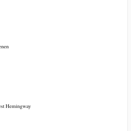
enen
nest Hemingway