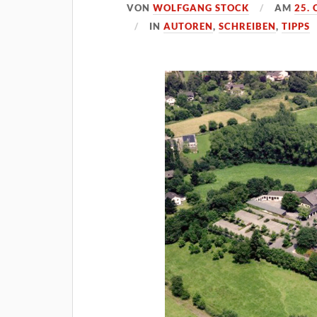
VON
WOLFGANG STOCK
AM
25.
IN
AUTOREN
,
SCHREIBEN
,
TIPPS