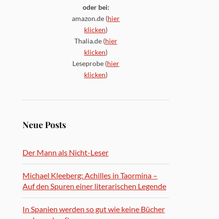
oder bei:
amazon.de (
hier
klicken
)
Thalia.de (
hier
klicken
)
Leseprobe (
hier
klicken
)
Neue Posts
Der Mann als Nicht-Leser
Michael Kleeberg: Achilles in Taormina –
Auf den Spuren einer literarischen Legende
In Spanien werden so gut wie keine Bücher