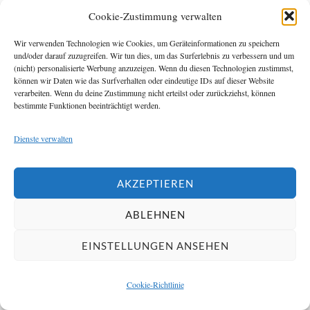
Cookie-Zustimmung verwalten
Wir verwenden Technologien wie Cookies, um Geräteinformationen zu speichern
und/oder darauf zuzugreifen. Wir tun dies, um das Surferlebnis zu verbessern und um
(nicht) personalisierte Werbung anzuzeigen. Wenn du diesen Technologien zustimmst,
In Spanien werden so gut wie keine Bücher
können wir Daten wie das Surfverhalten oder eindeutige IDs auf dieser Website
mehr verkauft
verarbeiten. Wenn du deine Zustimmung nicht erteilst oder zurückziehst, können
121 Aufrufe
bestimmte Funktionen beeinträchtigt werden.
Michael Kleeberg: Achilles in Taormina – Auf
Dienste verwalten
den Spuren einer literarischen Legende
119 Aufrufe
AKZEPTIEREN
Hilfe, der Verlag macht zu wenig Marketing für mein Buch!
ABLEHNEN
115 Aufrufe
EINSTELLUNGEN ANSEHEN
Von wegen Bestseller – die erfolgreichsten
Bücher stehen nicht auf der SPIEGEL-Liste
115 Aufrufe
Cookie-Richtlinie