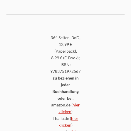
364 Seiten, BoD,
12,99 €
(Paperback),
8,99 € (E-Book);
ISBN:
9783751972567
zu beziehen in
jeder
Buchhandlung
oder bei:
amazon.de (
hier
klicken
)
Thalia.de (
hier
klicken
)