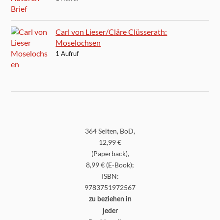
Carl von Lieser/Cläre Clüsserath:
Moselochsen
1 Aufruf
364 Seiten, BoD,
12,99 €
(Paperback),
8,99 € (E-Book);
ISBN:
9783751972567
zu beziehen in
jeder