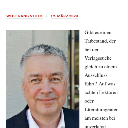
WOLFGANG STOCK
19. MÄRZ 2023
Gibt es einen
Tatbestand, der
bei der
Verlagssuche
gleich zu einem
Ausschluss
führt? Auf was
achten Lektoren
oder
Literaturagenten
am meisten bei
unverlangt