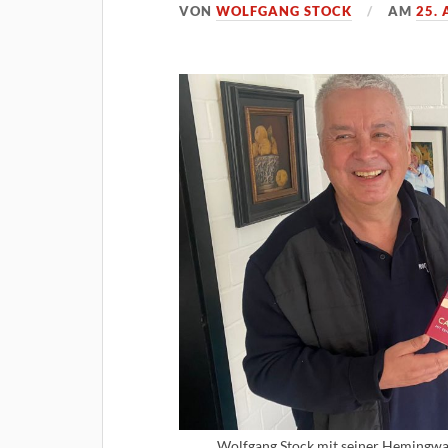
VON
WOLFGANG STOCK
AM
25.
Wolfgang Stock mit seiner Hemingwa