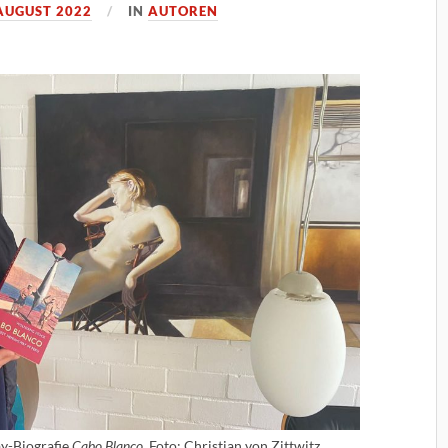
 AUGUST 2022
IN
AUTOREN
y-Biografie
. Foto: Christian von Zittwitz.
Cabo Blanco