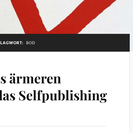
HLAGWORT:
BOD
es ärmeren
das Selfpublishing