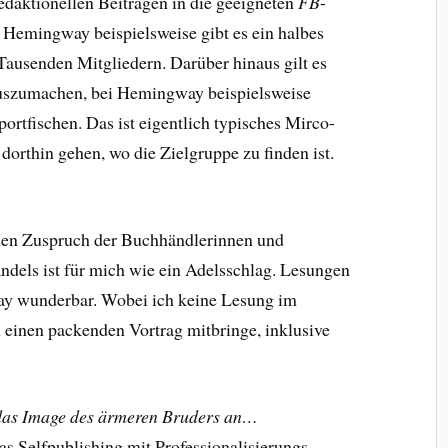
redaktionellen Beiträgen in die geeigneten
FB
-
emingway beispielsweise gibt es ein halbes
ausenden Mitgliedern. Darüber hinaus gilt es
uszumachen, bei Hemingway beispielsweise
ortfischen. Das ist eigentlich typisches Mirco-
orthin gehen, wo die Zielgruppe zu finden ist.
den Zuspruch der Buchhändlerinnen und
dels ist für mich wie ein Adelsschlag. Lesungen
y wunderbar. Wobei ich keine Lesung im
 einen packenden Vortrag mitbringe, inklusive
.
as Image des ärmeren Bruders an…
s Selfpublishing mit Professionalisierungs-