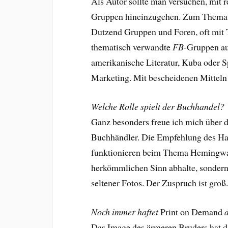
Als Autor sollte man versuchen, mit 
Gruppen hineinzugehen. Zum Thema H
Dutzend Gruppen und Foren, oft mit T
thematisch verwandte
FB
-Gruppen a
amerikanische Literatur, Kuba oder Sp
Marketing. Mit bescheidenen Mitteln d
Welche Rolle spielt der Buchhandel?
Ganz besonders freue ich mich über 
Buchhändler. Die Empfehlung des Han
funktionieren beim Thema Hemingwa
herkömmlichen Sinn abhalte, sondern
seltener Fotos. Der Zuspruch ist groß
Noch immer haftet
Print on Demand
d
Das Image des ärmeren Bruders hat da