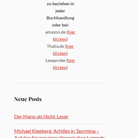
zu beziehen in
jeder
Buchhandlung
oder bei:
amazon.de (
hier
klicken
)
Thalia.de (
hier
klicken
)
Leseprobe (
hier
klicken
)
Neue Posts
Der Mann als Nicht-Leser
Michael Kleeberg: Achilles in Taormina –
Auf den Spuren einer literarischen Legende